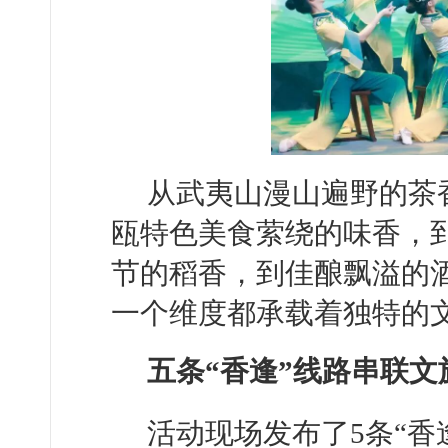
从武夷山漫山遍野的茶
瓯特色美食萦绕的味香，
节的稻香，到佳酿飘溢的酒
一个维度都承载着独特的
五条“香逢”线路串联文
活动现场发布了5条“香