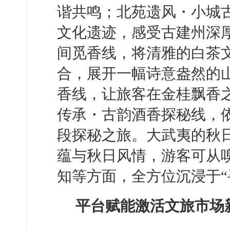
谐共鸣；北苑遗风・小城
文化遗迹，感受古建州深
间觅香线，将清雅的白茶
合，展开一幅诗意盎然的
香线，让旅客在金桂飘香
传承・古韵酒香探秘线，
段探秘之旅。大武夷的秋
蕴与秋日风情，游客可从
知等方面，全方位沉浸于“
平台赋能激活文旅市场