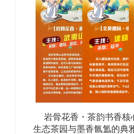
岩骨花香・茶韵书香核
生态茶园与墨香氤氲的典