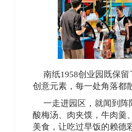
南纸1958创业园既保
创意元素，每一处角落都
一走进园区，就闻到阵
酸梅汤、肉夹馍，牛肉羹
美食，让吃过早饭的赖德