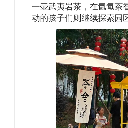
一壶武夷岩茶，在氤氲茶
动的孩子们则继续探索园