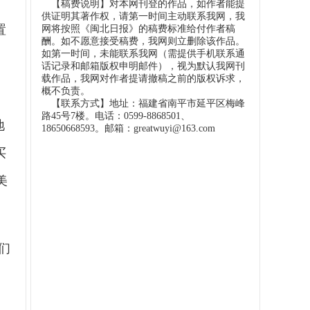
【稿费说明】对本网刊登的作品，如作者能提
供证明其著作权，请第一时间主动联系我网，我
置
网将按照《闽北日报》的稿费标准给付作者稿
酬。如不愿意接受稿费，我网则立删除该作品。
如第一时间，未能联系我网（需提供手机联系通
户
话记录和邮箱版权申明邮件），视为默认我网刊
载作品，我网对作者提请撤稿之前的版权诉求，
概不负责。
【联系方式】地址：福建省南平市延平区梅峰
路45号7楼。电话：0599-8868501、
地
18650668593。邮箱：greatwuyi@163.com
买
美
们