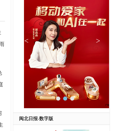
住
雨
色
庭
房
闽北日报-数字版
生