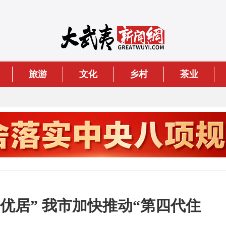
旅游
文化
乡村
茶业
有优居” 我市加快推动“第四代住