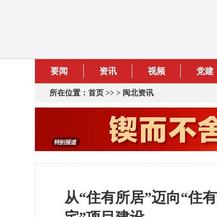
要闻
资讯
视频
党建
所在位置：
首页
>> >
闽北资讯
从“住有所居”迈向“住