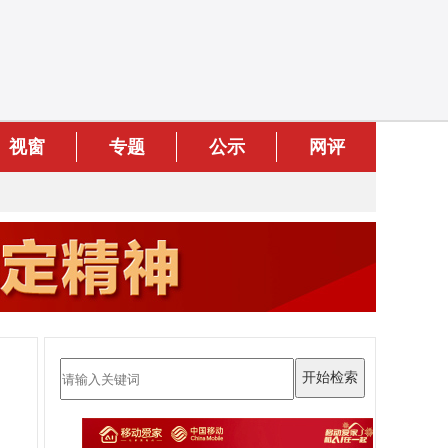
视窗
专题
公示
网评