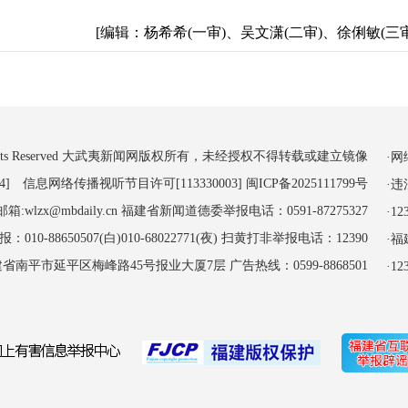
[编辑：杨希希(一审)、吴文潇(二审)、徐俐敏(三审
 All Rights Reserved 大武夷新闻网版权所有，未经授权不得转载或建立镜像
·
4] 信息网络传播视听节目许可[113330003]
闽ICP备2025111799号
·
:wlzx@mbdaily.cn 福建省新闻道德委举报电话：0591-87275327
·
-88650507(白)010-68022771(夜) 扫黄打非举报电话：12390
·
南平市延平区梅峰路45号报业大厦7层 广告热线：0599-8868501
·1