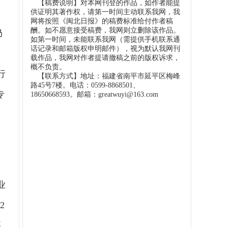
【稿费说明】对本网刊登的作品，如作者能提
度
供证明其著作权，请第一时间主动联系我网，我
网将按照《闽北日报》的稿费标准给付作者稿
酬。如不愿意接受稿费，我网则立删除该作品。
仍
如第一时间，未能联系我网（需提供手机联系通
话记录和邮箱版权申明邮件），视为默认我网刊
载作品，我网对作者提请撤稿之前的版权诉求，
概不负责。
行
【联系方式】地址：福建省南平市延平区梅峰
路45号7楼。电话：0599-8868501、
专
18650668593。邮箱：greatwuyi@163.com
纵
业
2
要