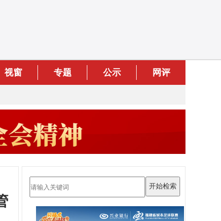
视窗
专题
公示
网评
管