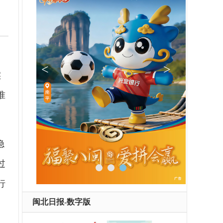
实
准
隐
过
行
闽北日报-数字版