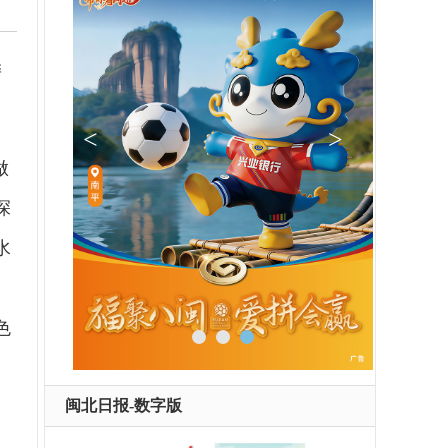
委
做
深
水
色
闽北日报-数字版