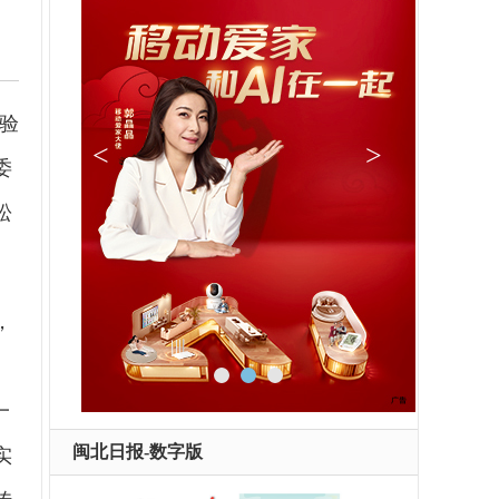
经验
委
松
，
、
一
闽北日报-数字版
实