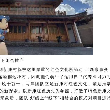
线下组合推广
次到新康村就被这里厚重的红色文化所触动，“
新康事变
这座偏远小村，因此他们萌生了运用自己的专业能力
。说干就干，两岸团队立足新康村红色文化，策划推
振兴的新探索。以新康红色历史为参照，打造了特色新康
P形象后，团队以“线上”“线下”相结合的模式对项目进