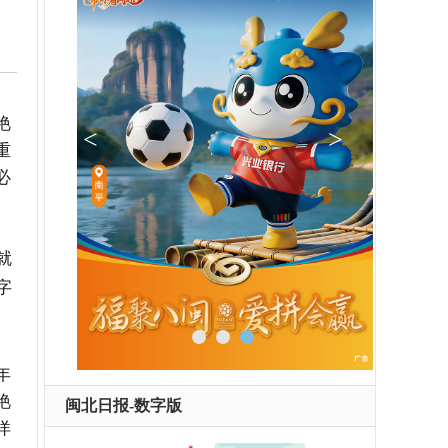
艳
重
必
就
字
年
艳
闽北日报-数字版
洋