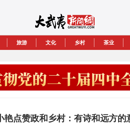
旅游
文化
乡村
茶业
小艳点赞政和乡村：有诗和远方的