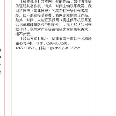
【稿费说明】对本网刊登的作品，如作者能提
供证明其著作权，请第一时间主动联系我网，我
网将按照《闽北日报》的稿费标准给付作者稿
酬。如不愿意接受稿费，我网则立删除该作品。
如第一时间，未能联系我网（需提供手机联系通
话记录和邮箱版权申明邮件），视为默认我网刊
载作品，我网对作者提请撤稿之前的版权诉求，
概不负责。
【联系方式】地址：福建省南平市延平区梅峰
路45号7楼。电话：0599-8868501、
18650668593。邮箱：greatwuyi@163.com
为
9
子
新