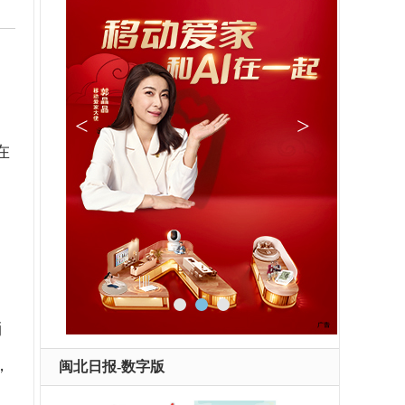
在
消
，
闽北日报-数字版