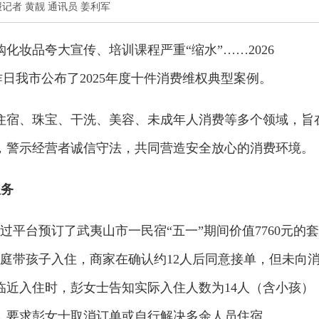
□本报记者 黄靓 通讯员 姜利军
化妆品夸大宣传、培训课程严重“缩水”……2026
，昨日我市公布了2025年度十件消费维权典型案例。
住宿、珠宝、干洗、美容、未成年人消费等多个领域，旨
，警示经营者诚信守法，共同营造安全放心的消费环境。
服务
通过平台预订了武夷山市一民宿“五一”期间价值7760元的套
庭带孩子入住，商家在确认约12人后同意接单，但未向
临近入住时，彭女士告知实际入住人数为14人（含小孩）
由，要求彭女士取消订单或自行解决多余人员住宿。