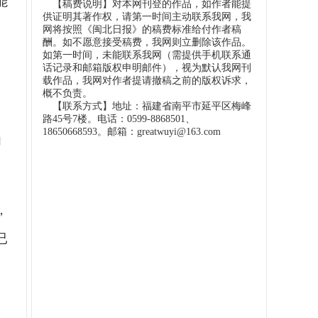
能
【稿费说明】对本网刊登的作品，如作者能提
供证明其著作权，请第一时间主动联系我网，我
网将按照《闽北日报》的稿费标准给付作者稿
酬。如不愿意接受稿费，我网则立删除该作品。
如第一时间，未能联系我网（需提供手机联系通
话记录和邮箱版权申明邮件），视为默认我网刊
载作品，我网对作者提请撤稿之前的版权诉求，
概不负责。
【联系方式】地址：福建省南平市延平区梅峰
，
路45号7楼。电话：0599-8868501、
18650668593。邮箱：greatwuyi@163.com
内
，
已
收