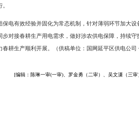
行。
结保电有效经验并固化为常态机制，针对薄弱环节加大设
同步对接春耕生产用电需求，做好涉农供电保障，持续守
力春耕生产顺利开展。（供稿单位：国网延平区供电公司 
[编辑：陈琳一审(一审)、罗金勇（二审）、吴文潇（三审