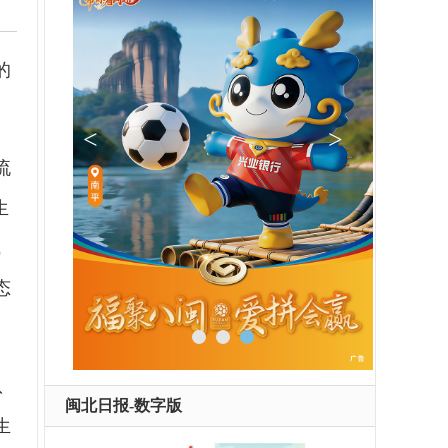
的
流
生
线
态
队
闽北日报-数字版
生