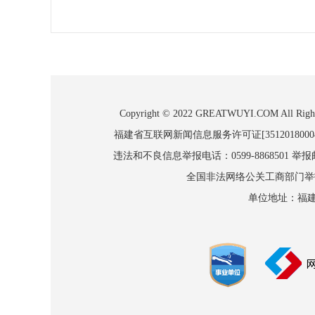
Copyright © 2022 GREATWUYI.COM
福建省互联网新闻信息服务许可证[3512018000
违法和不良信息举报电话：0599-8868501 举报邮箱
全国非法网络公关工商部门举报：010
单位地址：福建省