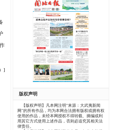
备
护
作
）]
版权声明
【版权声明】凡本网注明“来源：大武夷新闻
网”的所有作品，均为本网合法拥有版权或拥有权
使用的作品，未经本网授权不得转载、摘编或利
用其它方式使用上述作品，否则必追究其相关法
律责任。