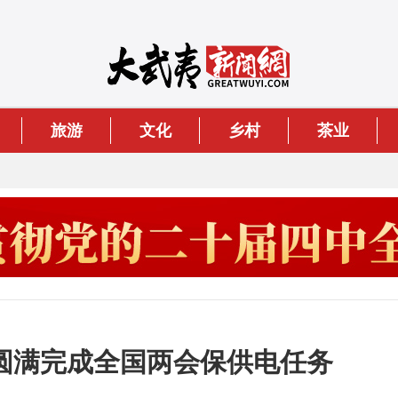
旅游
文化
乡村
茶业
圆满完成全国两会保供电任务