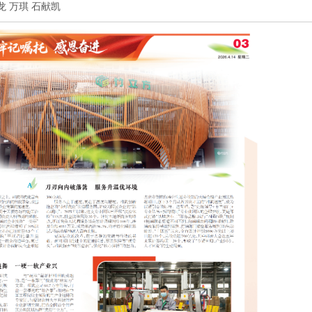
邓贤龙 万琪 石献凯