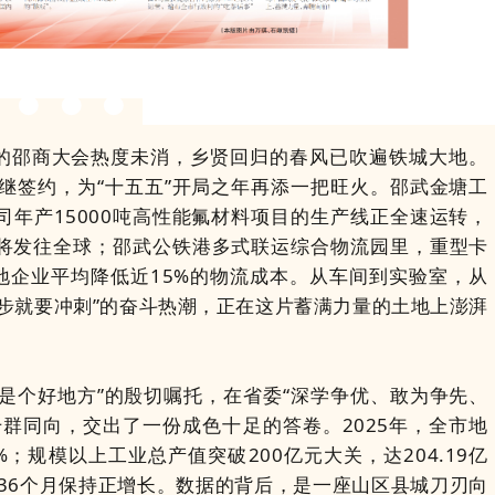
的邵商大会热度未消，乡贤回归的春风已吹遍铁城大地。
继签约，为“十五五”开局之年再添一把旺火。邵武金塘工
年产15000吨高性能氟材料项目的生产线正全速运转，
将发往全球；邵武公铁港多式联运综合物流园里，重型卡
地企业平均降低近15%的物流成本。从车间到实验室，从
步就要冲刺”的奋斗热潮，正在这片蓄满力量的土地上澎湃
是个好地方”的殷切嘱托，在省委“深学争优、敢为争先、
群同向，交出了一份成色十足的答卷。2025年，全市地
2%；规模以上工业总产值突破200亿元大关，达204.19亿
续36个月保持正增长。数据的背后，是一座山区县城刀刃向