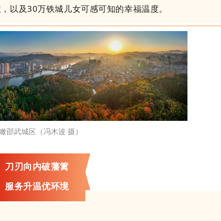
慧，以及30万铁城儿女可感可知的幸福温度。
瞰邵武城区（冯木波 摄）
刀刃向内破藩篱
服务升温优环境