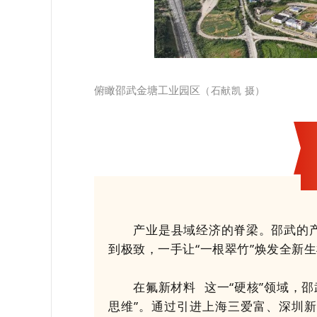
（石献凯 摄）
俯瞰邵武金塘工业园区
产业是县域经济的脊梁。邵武的产业
到极致，一手让“一根翠竹”焕发全新
在
氟新材料
这一“硬核”领域，
思维”。通过引进上海三爱富、深圳新