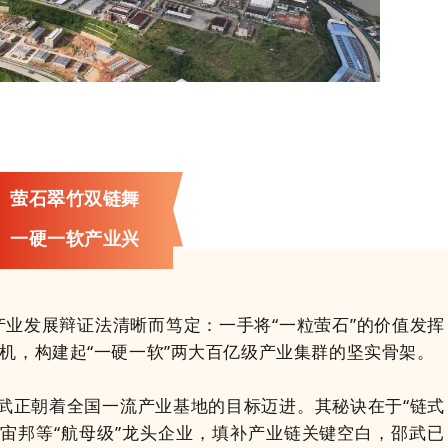
萤石翠竹双链舞
一硬一软产业兴
发展辩证法清晰而笃定：一手将“一粒萤石”的价值发挥
生机，构建起“一硬一软”两大百亿级产业集群的坚实骨架。
邵武正朝着全国一流产业基地的目标迈进。其秘诀在于“链式
宙邦等“航母级”龙头企业，填补产业链关键空白，邵武已