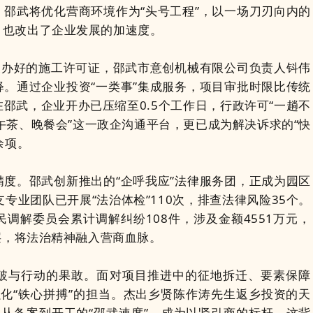
武将优化营商环境作为“头号工程”，以一场刀刃向内的
，也改出了企业发展的加速度。
办好的施工许可证，邵武市意创机械有限公司负责人钭伟
。通过企业投资“一类事”集成服务，项目审批时限比传统
在邵武，企业开办已压缩至0.5个工作日，行政许可“一趟不
“下午茶、晚餐会”这一政企沟通平台，更已成为解决诉求的“快
余项。
。邵武创新推出的“企呼我应”法律服务团，正成为园区
支专业团队已开展“法治体检”110次，排查法律风险35个。
调解委员会累计调解纠纷108件，涉及金额4551万元，
基层，将法治精神融入营商血脉。
与行动的果敢。面对项目推进中的征地拆迁、要素保障
，强化“铁心拼搏”的担当。杰出乡贤陈作涛先生返乡投资的天
从备案到开工的“邵武速度”，成为以贤引商的标杆。这背