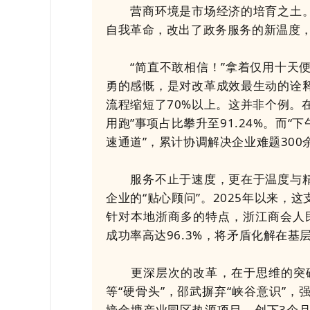
营商环境是市场经济的培育之土。邵
自我革命，改出了政务服务的新温度
“简直不敢相信！”拿着仅用十天便
勇的感慨，是对改革成效最生动的诠释
流程缩短了70%以上。这并非个例。
用跑”事项占比攀升至91.24%。而
速通道”，累计协调解决企业难题300
服务不止于速度，更在于温度与精度
企业的“贴心顾问”。2025年以来，这
针对本地浙商多的特点，浙江商会人民
成功率高达96.3%，将矛盾化解在
更深层次的改革，在于思维的突破
等“硬骨头”，邵武摒弃“峡谷意识”
壕金塘产业园区热源项目，创下3个月