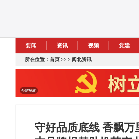
要闻
资讯
视频
党建
所在位置：
首页
>> >
闽北资讯
守好品质底线 香飘万