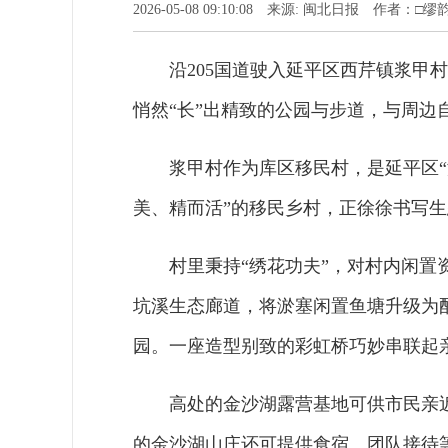
2026-05-08 09:10:08 来源: 闽北日报 作者：□缪
沿205国道驶入延平区西芹镇浆甲
悄然“长”出精致的公园与步道，与周边
浆甲村作为库区移民村，是延平区“
美、精而活”的移民乡村，正徐徐书写
村里秉持“绣花功夫”，对村内闲
坑溪生态廊道，将淤塞闲置鱼塘升级为
园。一座造型别致的彩虹桥巧妙串联起
高处的金沙湖露营基地可供市民亲
的金沙湖山庄还可提供食宿、团队接待