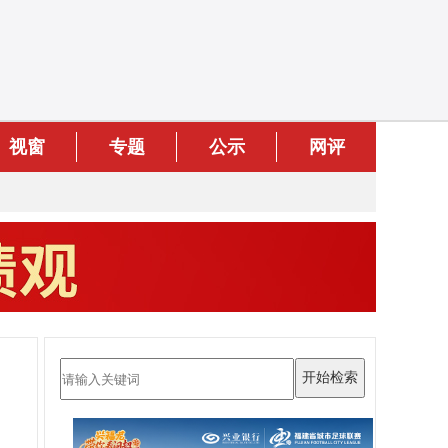
视窗
专题
公示
网评