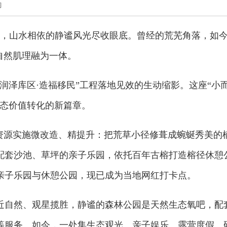
韵
村，山水相依的静谧风光尽收眼底。曾经的荒芜角落，如
自然肌理融为一体。
润泽库区·造福移民”工程落地见效的生动缩影。这座“小
生态价值转化的新篇章。
置资源实施微改造、精提升：把荒草小径修葺成蜿蜒秀美的
配套沙池、草坪的亲子乐园，依托百年古榕打造榕径休憩
亲子乐园与休憩公园，现已成为当地网红打卡点。
近自然、观星揽胜，静谧的森林公园是天然生态氧吧，配
等服务。如今，一处集生态观光、亲子娱乐、露营度假、