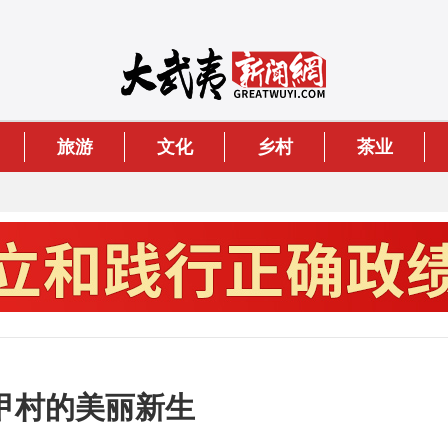
旅游
文化
乡村
茶业
甲村的美丽新生