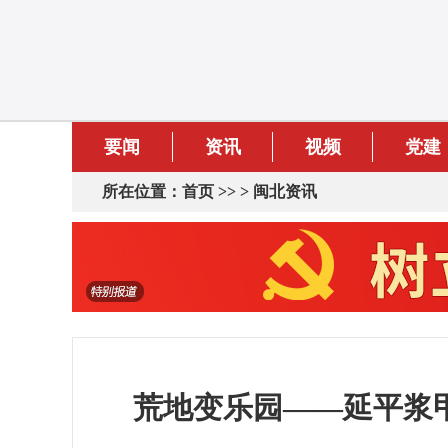
要闻
资讯
视频
党建
所在位置：
首页
>> >
闽北资讯
荒地变乐园——延平浆