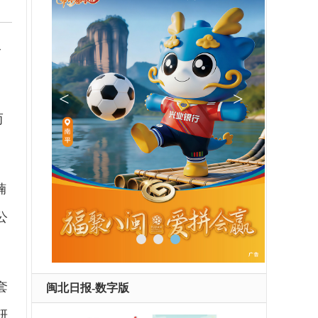
今
而
楠
公
套
闽北日报-数字版
研