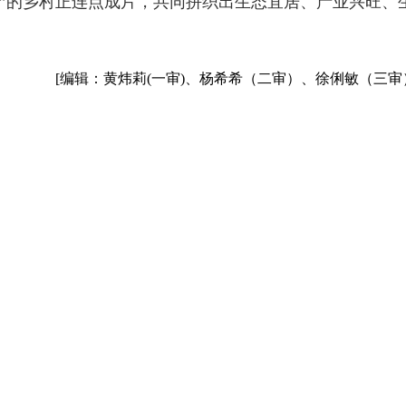
美”的乡村正连点成片，共同拼织出生态宜居、产业兴旺、
[编辑：黄炜莉(一审)、杨希希（二审）、徐俐敏（三审