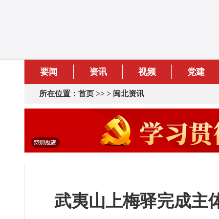
要闻
资讯
视频
党建
所在位置：
首页
>> >
闽北资讯
武夷山上梅驿完成主