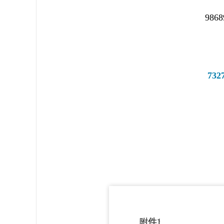
986
732