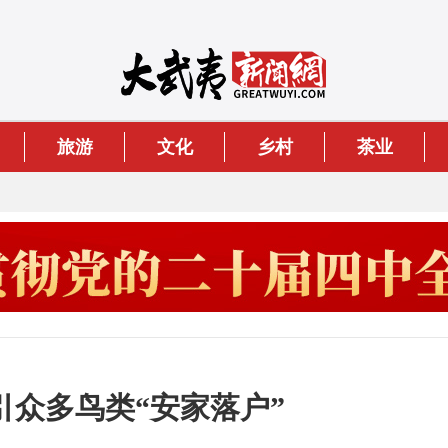
旅游
文化
乡村
茶业
众多鸟类“安家落户”