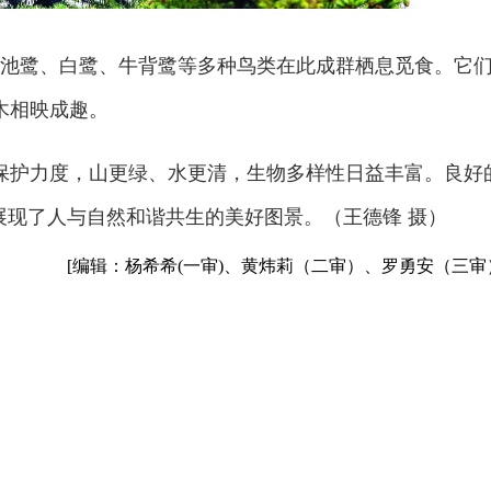
，池鹭、白鹭、牛背鹭等多种鸟类在此成群栖息觅食。它
木相映成趣。
保护力度，山更绿、水更清，生物多样性日益丰富。良好
展现了人与自然和谐共生的美好图景。（王德锋 摄）
[编辑：杨希希(一审)、黄炜莉（二审）、罗勇安（三审