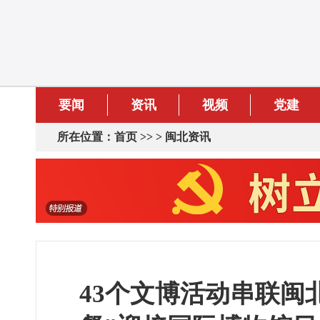
要闻
资讯
视频
党建
所在位置：
首页
>> >
闽北资讯
43个文博活动串联闽北