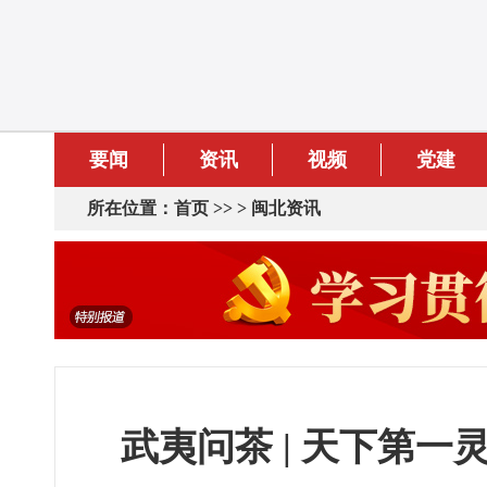
要闻
资讯
视频
党建
所在位置：
首页
>> >
闽北资讯
武夷问茶 | 天下第