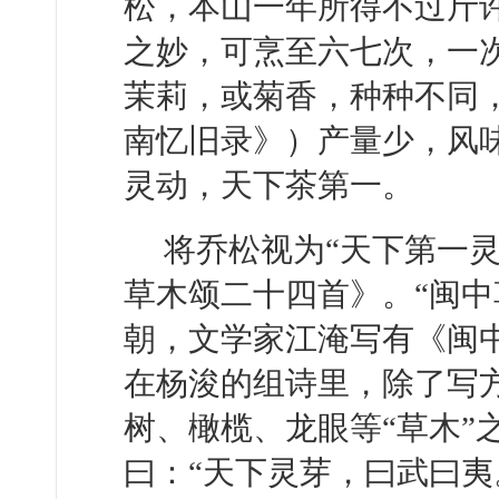
松，本山一年所得不过斤
之妙，可烹至六七次，一
茉莉，或菊香，种种不同
南忆旧录》）产量少，风
灵动，天下茶第一。
将乔松视为“天下第一
草木颂二十四首》。“闽中
朝，文学家江淹写有《闽
在杨浚的组诗里，除了写
树、橄榄、龙眼等“草木”
曰：“天下灵芽，曰武曰