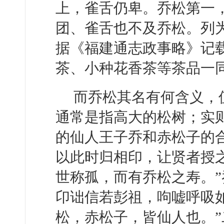
上，雀舌仍卑。乔松第一
团、雀舌也不及乔松。列
据《福建通志政事略》记
茶、小种花香茶等茶品一
而乔松其名有何含义，
通常是指高大的松树；实
的仙人王子乔和赤松子的合
以此时归相印，让贤者授
世称孤，而有乔松之寿。”
卬诎信若彭祖，呴嘘呼吸如
松，赤松子，皆仙人也。