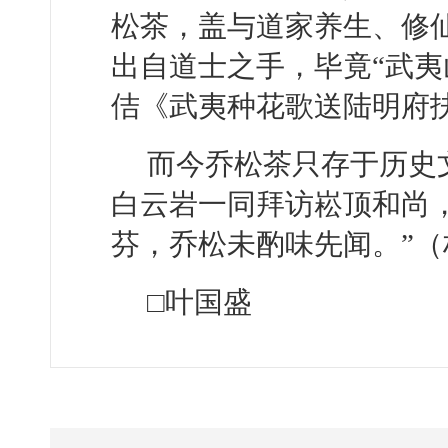
松茶，盖与道家养生、修
出自道士之手，毕竟“武夷
佶《武夷种花歌送陆明府
而今乔松茶只存于历史
白云岩一同拜访崧顶和尚
芬，乔松未酌味先闻。”
□叶国盛