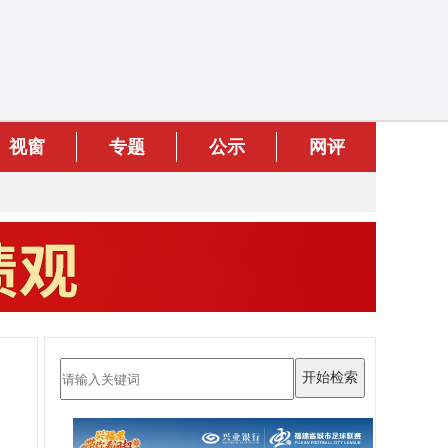
视窗
专题
公示
网评