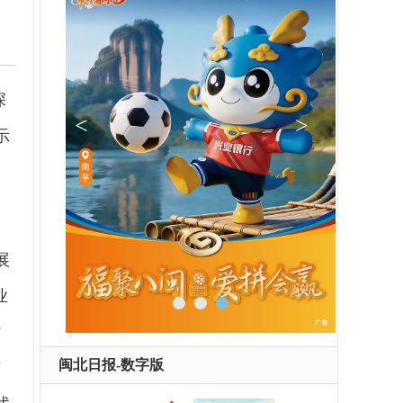
深
示
展
业
村
闽北日报-数字版
南