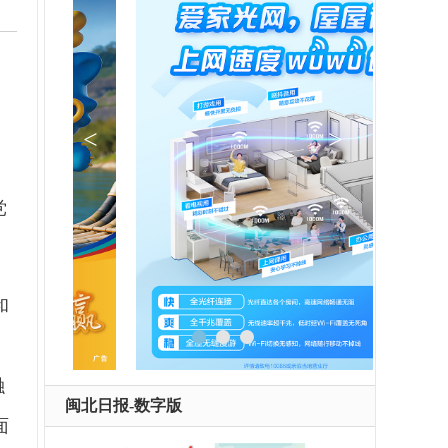
、
党
和
、
融
闽北日报-数字版
面