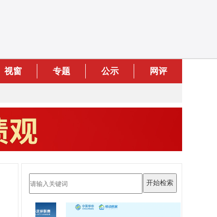
视窗
专题
公示
网评