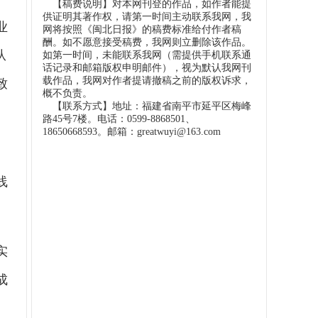
【稿费说明】对本网刊登的作品，如作者能提
供证明其著作权，请第一时间主动联系我网，我
业
网将按照《闽北日报》的稿费标准给付作者稿
酬。如不愿意接受稿费，我网则立删除该作品。
从
如第一时间，未能联系我网（需提供手机联系通
话记录和邮箱版权申明邮件），视为默认我网刊
载作品，我网对作者提请撤稿之前的版权诉求，
致
概不负责。
【联系方式】地址：福建省南平市延平区梅峰
路45号7楼。电话：0599-8868501、
18650668593。邮箱：greatwuyi@163.com
线
实
成