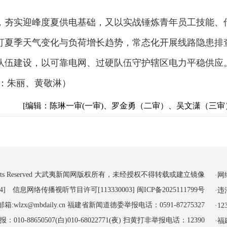
，夯实迎峰度夏供电基础，又以实战锤炼青年员工技能、
盯夏季天气变化与负荷增长趋势，常态化开展线路隐患排
队伍建设，以可靠电网、过硬队伍守护辖区电力平稳供应
：朱丽、黄敬淋）
[编辑：陈琳一审(一审)、罗金勇（二审）、吴文潇（三审
 All Rights Reserved 大武夷新闻网版权所有，未经授权不得转载或建立镜像
·
4] 信息网络传播视听节目许可[113330003]
闽ICP备2025111799号
·
:wlzx@mbdaily.cn 福建省新闻道德委举报电话：0591-87275327
·
-88650507(白)010-68022771(夜) 扫黄打非举报电话：12390
·