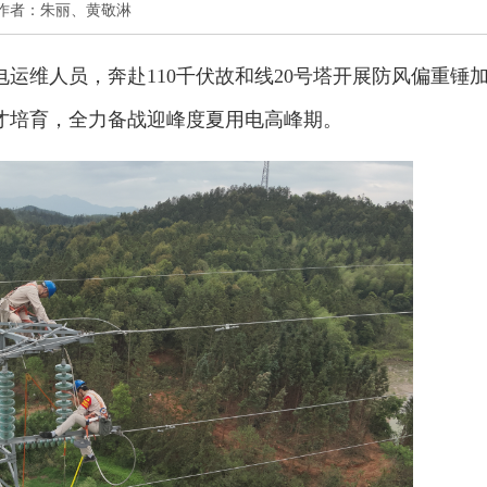
公司 作者：朱丽、黄敬淋
运维人员，奔赴110千伏故和线20号塔开展防风偏重锤
才培育，全力备战迎峰度夏用电高峰期。