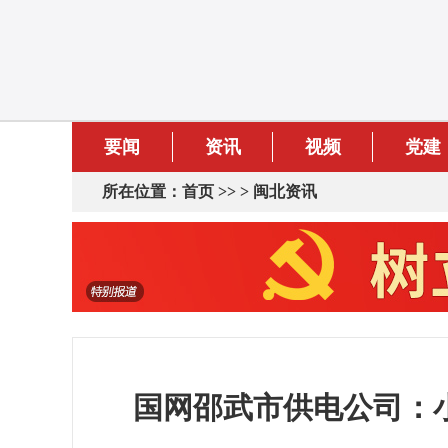
要闻
资讯
视频
党建
所在位置：
首页
>> >
闽北资讯
国网邵武市供电公司：小