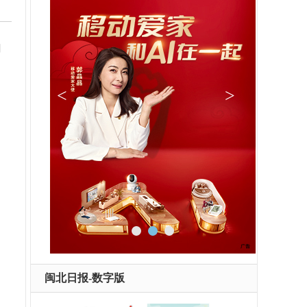
加
闽北日报-数字版