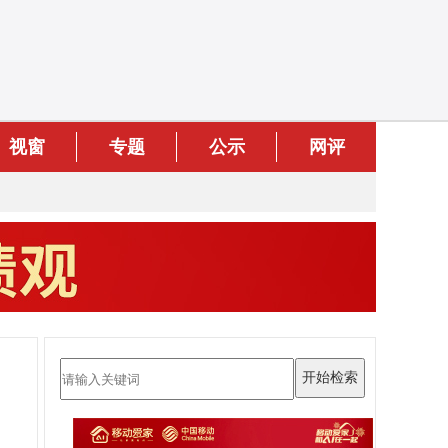
视窗
专题
公示
网评