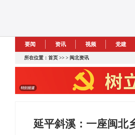
要闻
资讯
视频
党建
所在位置：
首页
>> >
闽北资讯
延平斜溪：一座闽北乡