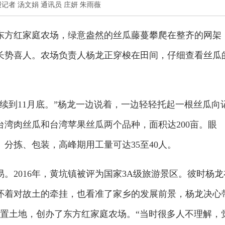
：□本报记者 汤文娟 通讯员 庄妍 朱雨薇
的东方红家庭农场，绿意盎然的丝瓜藤蔓攀爬在整齐的网架
长势喜人。农场负责人杨龙正穿梭在田间，仔细查看丝瓜
续到11月底。”杨龙一边说着，一边轻轻托起一根丝瓜向
湾肉丝瓜和台湾苹果丝瓜两个品种，面积达200亩。眼
、分拣、包装，高峰期用工量可达35至40人。
。2016年，黄坑镇被评为国家3A级旅游景区。彼时杨龙
怀着对故土的牵挂，也看准了家乡的发展前景，杨龙决心
闲置土地，创办了东方红家庭农场。“当时很多人不理解，