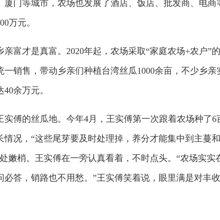
、厦门等城市，农场也发展了酒店、饭店、批发商、电商
00万元。
亲富才是真富。2020年起，农场采取“家庭农场+农户”
一销售，带动乡亲们种植台湾丝瓜1000余亩，不少乡亲
40余万元。
王实傅的丝瓜地。今年4月，王实傅第一次跟着农场种了6
长情况，“这些尾芽要及时处理掉，养分才能集中到主蔓
几处嫩梢。王实傅在一旁认真看着，不时点头。“农场实实
问必答，销路也不用愁。”王实傅笑着说，眼里满是对丰