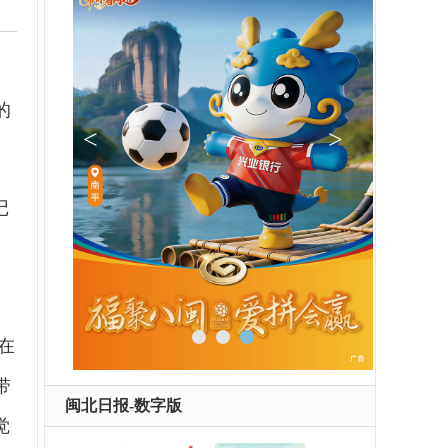
的
记
在
带
闽北日报-数字版
觉