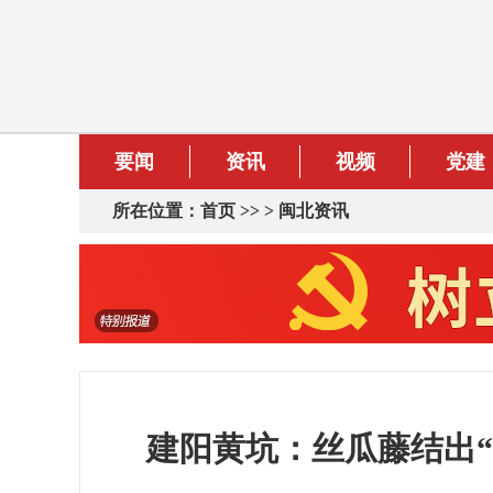
要闻
资讯
视频
党建
所在位置：
首页
>> >
闽北资讯
建阳黄坑：丝瓜藤结出“