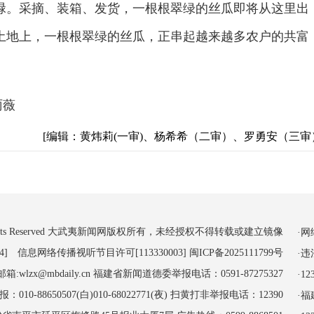
碌。采摘、装箱、发货，一根根翠绿的丝瓜即将从这里出
土地上，一根根翠绿的丝瓜，正串起越来越多农户的共富
雨薇
[编辑：黄炜莉(一审)、杨希希（二审）、罗勇安（三审
 All Rights Reserved 大武夷新闻网版权所有，未经授权不得转载或建立镜像
·
4] 信息网络传播视听节目许可[113330003]
闽ICP备2025111799号
·
:wlzx@mbdaily.cn 福建省新闻道德委举报电话：0591-87275327
·
-88650507(白)010-68022771(夜) 扫黄打非举报电话：12390
·