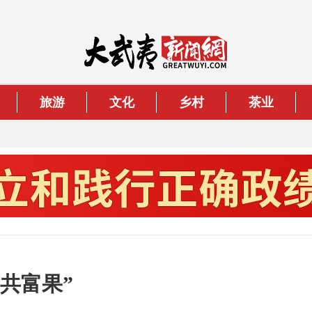
旅游
文化
乡村
茶业
共富果”