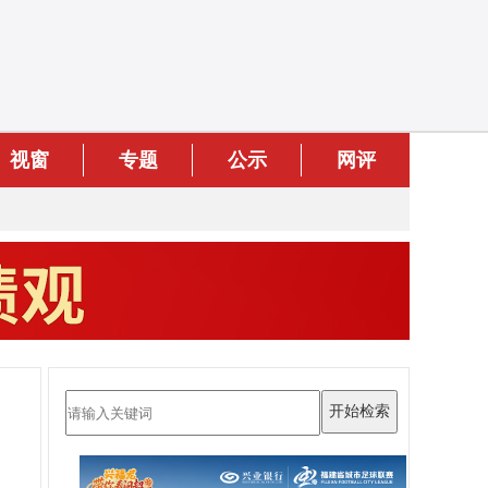
视窗
专题
公示
网评