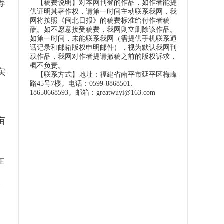
等
【稿费说明】对本网刊登的作品，如作者能提
供证明其著作权，请第一时间主动联系我网，我
网将按照《闽北日报》的稿费标准给付作者稿
酬。如不愿意接受稿费，我网则立删除该作品。
如第一时间，未能联系我网（需提供手机联系通
话记录和邮箱版权申明邮件），视为默认我网刊
的
载作品，我网对作者提请撤稿之前的版权诉求，
概不负责。
实
【联系方式】地址：福建省南平市延平区梅峰
路45号7楼。电话：0599-8868501、
18650668593。邮箱：greatwuyi@163.com
亩
和
在
收