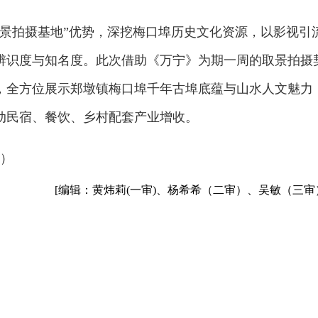
外景拍摄基地”优势，深挖梅口埠历史文化资源，以影视引
辨识度与知名度。此次借助《万宁》为期一周的取景拍摄
，全方位展示郑墩镇梅口埠千年古埠底蕴与山水人文魅力
动民宿、餐饮、乡村配套产业增收。
版）
[编辑：黄炜莉(一审)、杨希希（二审）、吴敏（三审