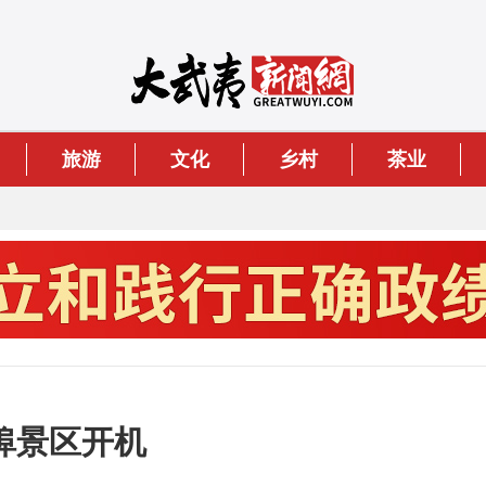
旅游
文化
乡村
茶业
埠景区开机