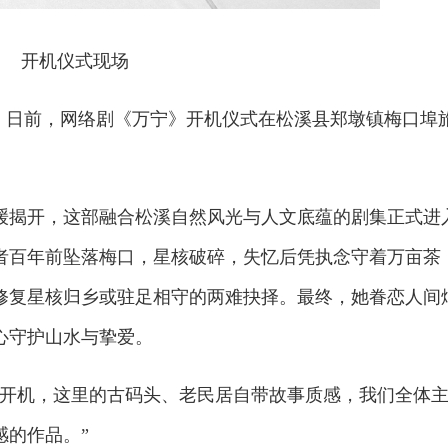
开机仪式现场
摄）日前，网络剧《万宁》开机仪式在松溪县郑墩镇梅口埠
缓揭开，这部融合松溪自然风光与人文底蕴的剧集正式进
者百年前坠落梅口，星核破碎，失忆后凭执念守着万亩茶
修复星核归乡或驻足相守的两难抉择。最终，她眷恋人间
心守护山水与挚爱。
埠开机，这里的古码头、老民居自带故事质感，我们全体
感的作品。”