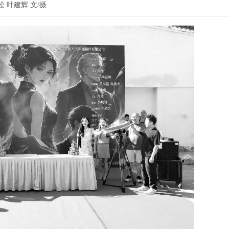
帅松 叶建辉 文/摄