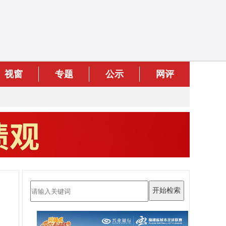
视窗
专题
公示
网评