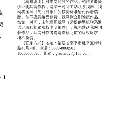
【稿费说明】对本网刊登的作品，如作者能提
供证明其著作权，请第一时间主动联系我网，我
网将按照《闽北日报》的稿费标准给付作者稿
流
酬。如不愿意接受稿费，我网则立删除该作品。
如第一时间，未能联系我网（需提供手机联系通
契
话记录和邮箱版权申明邮件），视为默认我网刊
载作品，我网对作者提请撤稿之前的版权诉求，
，
概不负责。
【联系方式】地址：福建省南平市延平区梅峰
路45号7楼。电话：0599-8868501、
18650668593。邮箱：greatwuyi@163.com
）]