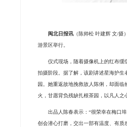
闽北日报讯
（陈帅松 叶建辉 文/
游景区举行。
仪式现场，随着摄像机上的红布缓
拍摄阶段。据了解，该剧讲述星海护生
园。她重返故地挽救故人陈俐，却面临
火，甘愿背负残缺扎根茶园，以凡人之
出品人陈春表示：“很荣幸在梅口
创会潜心打磨，交出一部有温度、有质