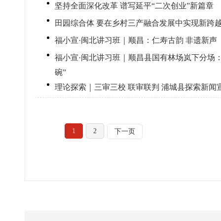
坚持全面深化改革 谱写延平“二次创业”新篇章
田园综合体 要在乡村三产融合发展中实现新跨
福小宣·闽北讲习班｜顺昌：仁寿古韵 非遗新声
福小宣·闽北讲习班｜顺昌县国有林场岚下分场：
碗”
理论探索｜三审三校 联审联判 浦城县探索新闻
1
2
下一页