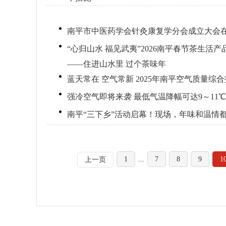
南平市中医药学会针灸康复学分会成立大会
“心归山水 福见武夷”2026南平春节茶生
——住进山水里 过个茶味年
蓝天常在 空气常新 2025年南平空气质量综
强冷空气即将来袭 最低气温降幅可达9～11℃
南平“三下乡”活动启幕！现场，年味和温情
1
...
7
8
9
1
上一页