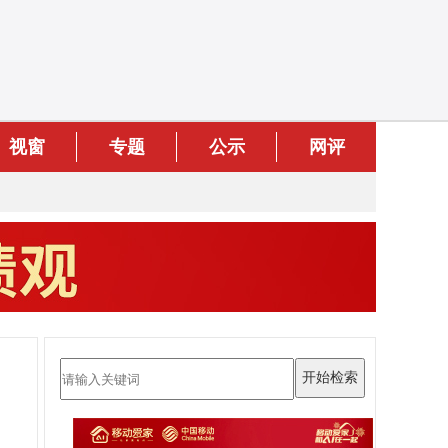
视窗
专题
公示
网评