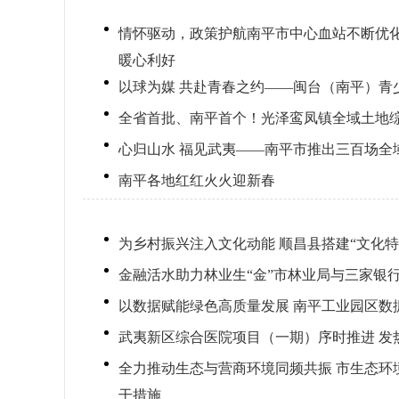
情怀驱动，政策护航南平市中心血站不断优
暖心利好
以球为媒 共赴青春之约——闽台（南平）青
全省首批、南平首个！光泽鸾凤镇全域土地
心归山水 福见武夷——南平市推出三百场全
南平各地红红火火迎新春
为乡村振兴注入文化动能 顺昌县搭建“文化特
金融活水助力林业生“金”市林业局与三家银
以数据赋能绿色高质量发展 南平工业园区数
武夷新区综合医院项目（一期）序时推进 发
全力推动生态与营商环境同频共振 市生态环
干措施