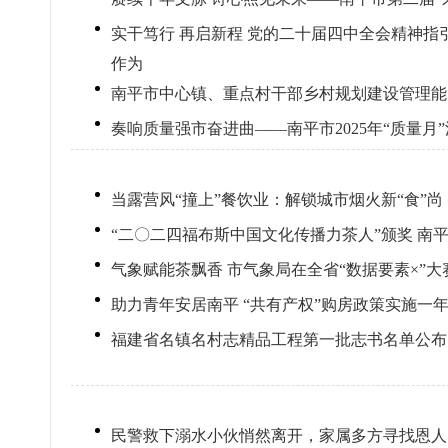
实干笃行 再启新程 党的二十届四中全会精神
作为
南平市中心镇、重点村干部乡村规划建设管理能
奏响质量强市奋进曲——南平市2025年“质量月
当露营风“撞上”餐饮业：解锁城市烟火新“食”尚
“二〇二四福布斯中国文化传播力茶人”颁奖 南
气象赋能茶飘香 市气象局在全省“数据要素×”
助力青年安居南平 “共有产权”购房政策实施一年，
福建省名镇名村志精品工程第一批志书名单公布
民警救下溺水小伙悄然离开，家属多方寻找恩人