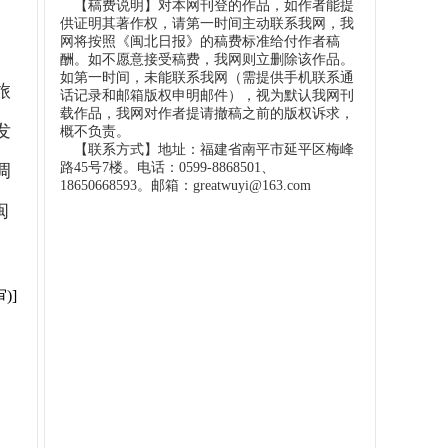
【稿费说明】对本网刊登的作品，如作者能提
供证明其著作权，请第一时间主动联系我网，我
网将按照《闽北日报》的稿费标准给付作者稿
酬。如不愿意接受稿费，我网则立删除该作品。
如第一时间，未能联系我网（需提供手机联系通
旅
话记录和邮箱版权申明邮件），视为默认我网刊
载作品，我网对作者提请撤稿之前的版权诉求，
发
概不负责。
【联系方式】地址：福建省南平市延平区梅峰
路45号7楼。电话：0599-8868501、
调
18650668593。邮箱：greatwuyi@163.com
闽
)]