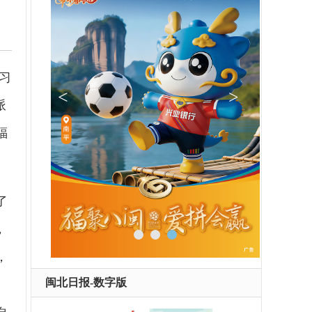
习
派
福
了
，
，
闽北日报-数字版