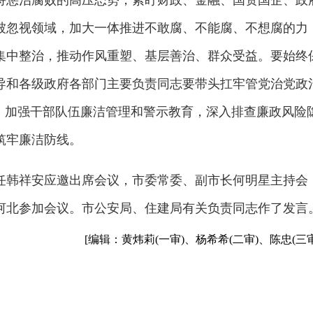
持惩治腐败的高压态势，紧盯财政、金融、国资国企、政
被忽视领域，加大一体推进不敢腐、不能腐、不想腐的力
集中整治，推动作风重塑、基层善治、群众受益。要始终
导和各级政府各部门主要负责同志要带头扛牢管党治党政
”，加强干部队伍廉洁管理和警示教育，深入排查廉政风险
筑牢廉洁防线。
任韩祥安应邀出席会议，市委常委、副市长何明星主持会
河北参加会议。市公安局、住建局有关负责同志作了发言
[编辑：黄炜莉(一审)、杨希希(二审)、陈忠(三审