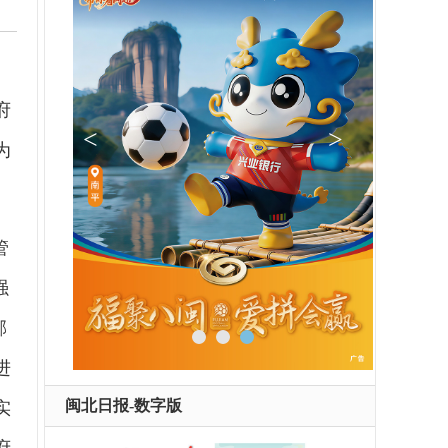
，
府
为
管
强
邪
进
闽北日报-数字版
实