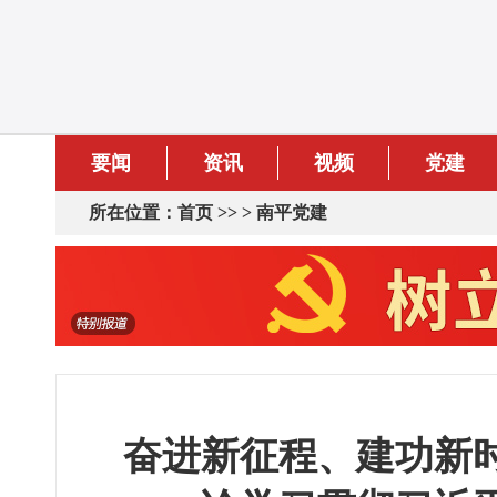
要闻
资讯
视频
党建
所在位置：
首页
>> >
南平党建
奋进新征程、建功新