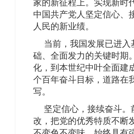
家的新征程上。实现新时
中国共产党人坚定信心、
人民的新业绩。
当前，我国发展已进入
础、全面发力的关键时期。
化，到本世纪中叶全面建
个百年奋斗目标，道路在
写。
坚定信心，接续奋斗。
改，把党的优秀特质不断
不变色不变味，始终具有