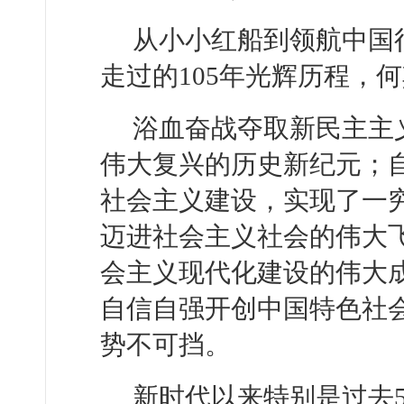
从小小红船到领航中国
走过的105年光辉历程，
浴血奋战夺取新民主主
伟大复兴的历史新纪元；
社会主义建设，实现了一
迈进社会主义社会的伟大
会主义现代化建设的伟大
自信自强开创中国特色社
势不可挡。
新时代以来特别是过去