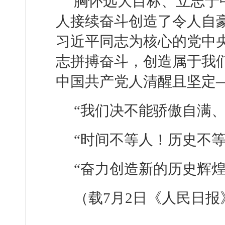
胸怀远大目标、立志于
人接续奋斗创造了令人自
习近平同志为核心的党中
志拼搏奋斗，创造属于我
中国共产党人清醒且坚定
“我们决不能骄傲自满、
“时间不等人！历史不等
“奋力创造新的历史辉煌
（载7月2日《人民日报