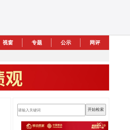
视窗
专题
公示
网评