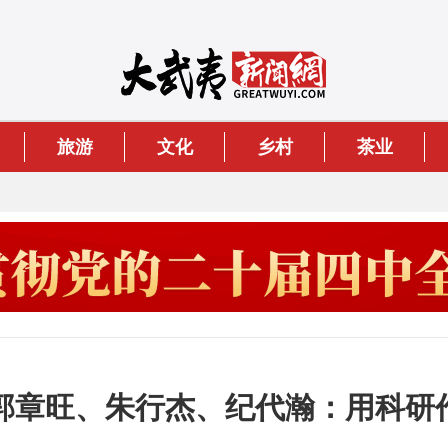
旅游
文化
乡村
茶业
生郭章旺、朱行杰、纪代瀚：用科研