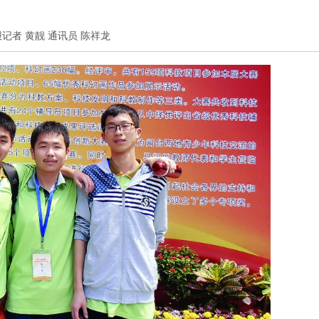
□本报记者 黄靓 通讯员 陈祥龙