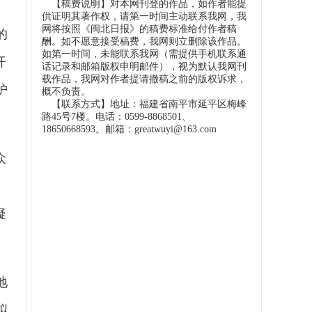
【稿费说明】对本网刊登的作品，如作者能提
供证明其著作权，请第一时间主动联系我网，我
网将按照《闽北日报》的稿费标准给付作者稿
的
酬。如不愿意接受稿费，我网则立删除该作品。
如第一时间，未能联系我网（需提供手机联系通
开
话记录和邮箱版权申明邮件），视为默认我网刊
载作品，我网对作者提请撤稿之前的版权诉求，
护
概不负责。
【联系方式】地址：福建省南平市延平区梅峰
路45号7楼。电话：0599-8868501、
18650668593。邮箱：greatwuyi@163.com
众
疑
地
拟