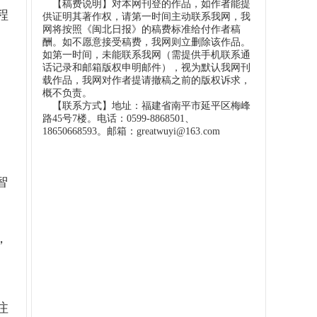
【稿费说明】对本网刊登的作品，如作者能提
程
供证明其著作权，请第一时间主动联系我网，我
网将按照《闽北日报》的稿费标准给付作者稿
酬。如不愿意接受稿费，我网则立删除该作品。
如第一时间，未能联系我网（需提供手机联系通
话记录和邮箱版权申明邮件），视为默认我网刊
载作品，我网对作者提请撤稿之前的版权诉求，
概不负责。
【联系方式】地址：福建省南平市延平区梅峰
路45号7楼。电话：0599-8868501、
18650668593。邮箱：greatwuyi@163.com
智
、
，
注