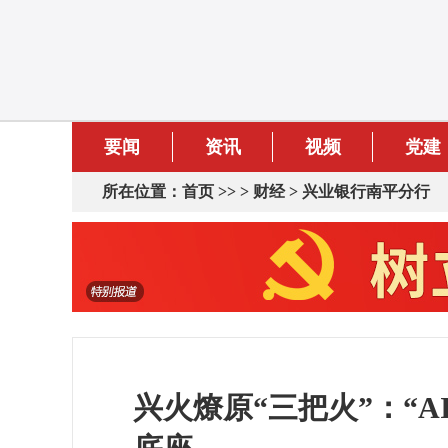
要闻
资讯
视频
党建
所在位置：
首页
>> >
财经
>
兴业银行南平分行
兴火燎原“三把火”：“A