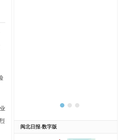
而
董
险
业
烈
闽北日报-数字版
中