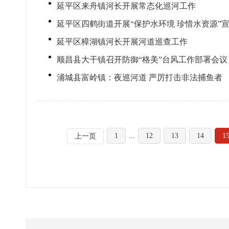
延平区来舟镇河长开展常态化巡河工作
延平区四鹤街道开展“保护水环境 珍惜水资源”
延平区樟湖镇河长开展河道巡查工作
顺昌县大干镇召开防御“格美”台风工作部署会议
浦城县富岭镇：夜巡河道 严厉打击非法捕鱼者
1
...
12
13
14
1
上一页