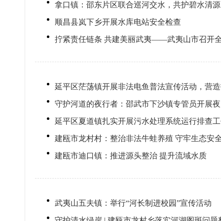
拿口镇：邵东片区联合巡河交水，共护碧水清源
顺昌县岚下乡开展水库电站安全检查
拧紧责任链条 共建美丽武夷——武夷山市召开
延平区茫荡镇开展非法电鱼普法宣传活动，营造
守护河道的夜行者：邵武市下沙镇专管员开展夜
延平区夏道镇扎实开展污水处理系统运行排查工
建瓯市龙村村：整治非法牛蛙养殖 守牢生态安
建瓯市迪口镇：推进源头整治 提升流域水质
武夷山五夫镇：举行“河长制进校园”宣传活动
守护清水绿岸 | 建瓯市龙村乡落实河湖图斑问题