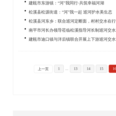
建瓯市东游镇：“河”我同行·共筑幸福河湖
松溪县松源街道：“河”我一起 巡河护水美生态
松溪县河东乡：联合巡河定断面，村村交水在行
南平市河长办领导莅临松溪指导河长制巡河交水
建瓯市迪口镇与洋后镇联合开展上下游巡河交水
1
...
13
14
15
1
上一页