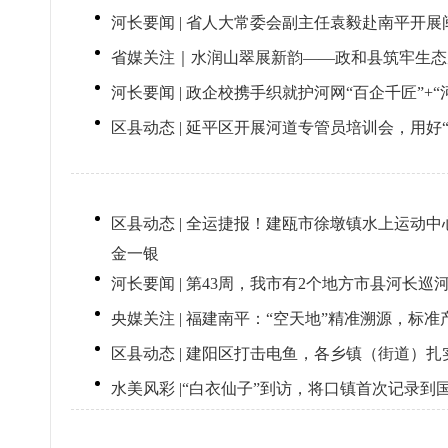
河长要闻 | 省人大常委会副主任袁毅赴南平开
省媒关注｜水润山翠展新韵——政和县筑牢生态
河长要闻 | 政企校携手织就护河网“百企千匠”+
区县动态 | 延平区开展河道专管员培训会，用好
区县动态 | 全运捷报！建瓯市徐墩镇水上运动
金一银
河长要闻 | 第43周，我市有2个地方市县河长巡
央媒关注 | 福建南平：“空天地”精准溯源，标准
区县动态 | 建阳区打击电鱼，各乡镇（街道）
水美风彩 |“白衣仙子”到访，将口镇首次记录