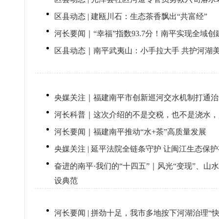
区县动态 | 建瓯川石：生态茶香飘出“共富经”
河长要闻｜“幸福”指数93.7分！南平实现全域
区县动态｜南平武夷山：小手拉大手 共护河湖
央媒关注｜福建南平市创新巡河交水机制打通治
河长科普｜这次介绍的不是交税，也不是浇水，
河长要闻｜福建南平推动“水+茶”高质量发展
央媒关注 | 延平法院全链条守护 让闽江生态保
奋进的南平·我们的“十四五”｜风光“变现”、山
设典范
河长要闻 | 拼劲十足，我市多地按下河湖治理“快