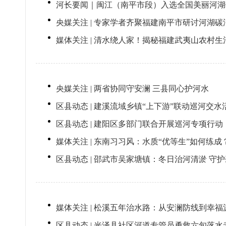
河长要闻｜闽江（南平市段）入选全国美丽河湖
央媒关注 | 专家学者齐聚福建南平市研讨河湖碳
媒体关注 | 清水绕人家！揭秘福建武夷山农村生活
央媒关注 | 两省协同守安澜 三县同心护河水
区县动态 | 建溪流域乡镇“上下游”联动巡河交
区县动态 | 建阳区多部门联合开展巡河专项行
媒体关注 | 东南习习风：水质“优等生”如何练成
区县动态 | 邵武市吴家塘镇：冬日治河清淤 守
媒体关注 | 松溪五年治水路：从安澜防线到幸福
区县动态 | 光泽县社区河道专管员勇救六旬落水