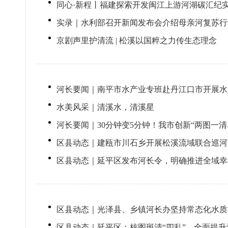
同心·新程丨福建探索开发闽江上游河湖碳汇纪
实录｜水利部召开新闻发布会介绍母亲河复苏行
京剧声里护清流 | 松溪以国粹之力传生态理念
河长要闻｜南平市水产业专班赴丹江口市开展水
水美风采｜清溪水，清溪星
河长要闻｜30分钟变5分钟！我市创新“两图一
区县动态｜建瓯市川石乡开展松溪流域联合巡河
区县动态｜延平区发布河长令，明确推进全域幸
区县动态｜光泽县、乡镇河长办坚持常态化水质
区县动态｜延平区：核图斑清“四乱”，全面提