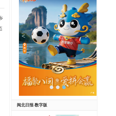
乡
态
闽北日报-数字版