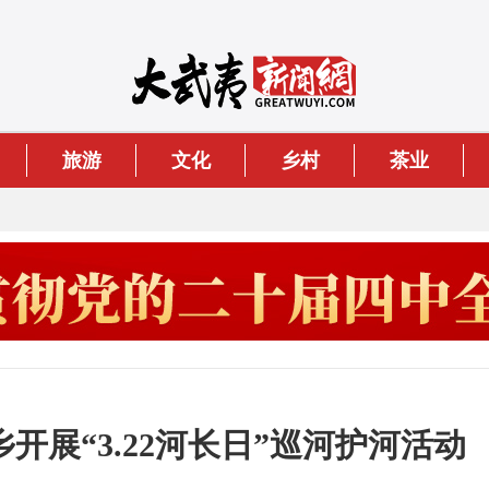
旅游
文化
乡村
茶业
开展“3.22河长日”巡河护河活动