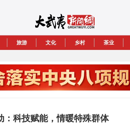
旅游
文化
乡村
茶业
动：科技赋能，情暖特殊群体​