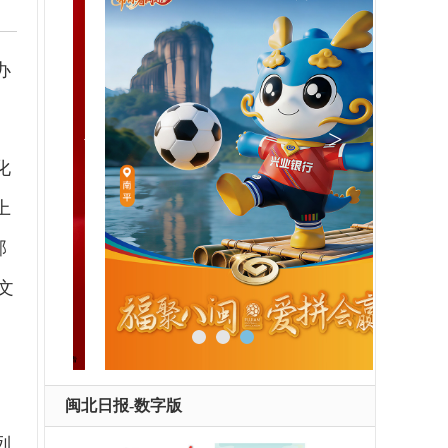
办
化
上
部
文
闽北日报-数字版
列