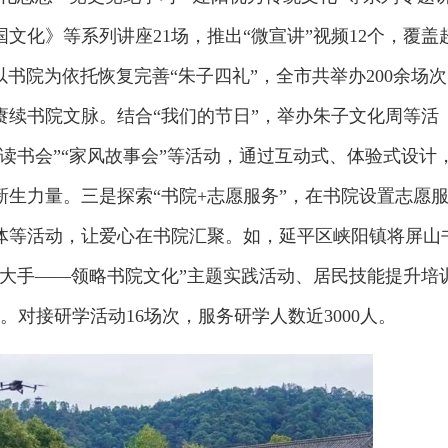
国文化》等系列讲座21场，推出“微宣讲”视频12个，覆盖
以书院为依托恢复完善“朱子四礼”，全市共举办200余场
赓续书院文脉。结合“我们的节日”，举办朱子文化周等活
读书会”“家风故事会”等活动，通过互动式、体验式设计
生力量。三是探索“书院+志愿服务”，在书院设置志愿
体等活动，让爱心在书院汇聚。如，延平区峡阳镇将屏山
拉大手——领略书院文化”主题实践活动、居民技能提升培
人。对接研学活动16场次，服务研学人数近3000人。