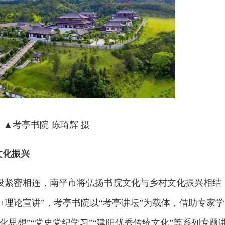
▲考亭书院 陈琦辉 摄
文化振兴
设紧密相连，南平市将弘扬书院文化与乡村文化振兴相结
+理论宣讲”，考亭书院以“考亭讲坛”为载体，借助专家
化思想”“党史党纪学习”“建阳优秀传统文化”等系列专题