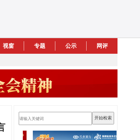
视窗
专题
公示
网评
言