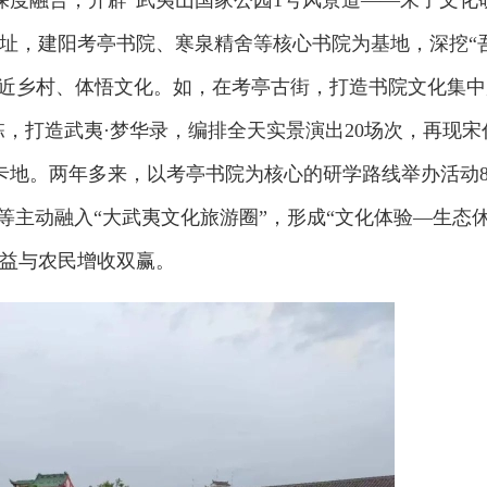
深度融合，开辟“武夷山国家公园1号风景道——朱子文化
遗址，建阳考亭书院、寒泉精舍等核心书院为基地，深挖“
走近乡村、体悟文化。如，在考亭古街，打造书院文化集中
余栋，打造武夷·梦华录，编排全天实景演出20场次，再现宋
卡地。两年多来，以考亭书院为核心的研学路线举办活动8
院等主动融入“大武夷文化旅游圈”，形成“文化体验—生态
收益与农民增收双赢。