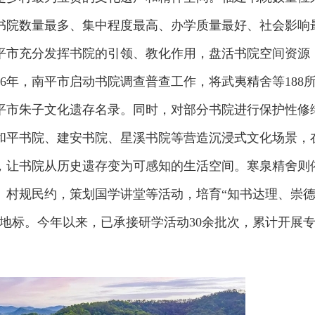
书院数量最多、集中程度最高、办学质量最好、社会影响
平市充分发挥书院的引领、教化作用，盘活书院空间资源
16年，南平市启动书院调查普查工作，将武夷精舍等188
平市朱子文化遗存名录。同时，对部分书院进行保护性修
在和平书院、建安书院、星溪书院等营造沉浸式文化场景，
，让书院从历史遗存变为可感知的生活空间。寒泉精舍则
、村规民约，策划国学讲堂等活动，培育“知书达理、崇
地标。今年以来，已承接研学活动30余批次，累计开展