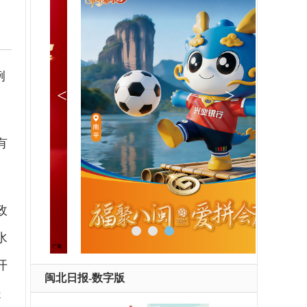
例
有
政
水
开
闽北日报-数字版
提