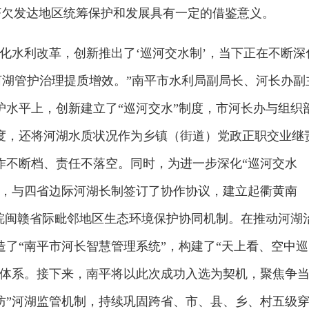
经济欠发达地区统筹保护和发展具有一定的借鉴意义。
化水利改革，创新推出了‘巡河交水制’，当下正在不断深
河湖管护治理提质增效。”南平市水利局副局长、河长办副
护水平上，创新建立了“巡河交水”制度，市河长办与组织
度，还将河湖水质状况作为乡镇（街道）党政正职交业继
作不断档、责任不落空。同时，为进一步深化“巡河交水
河，与四省边际河湖长制签订了协作协议，建立起衢黄南
浙皖闽赣省际毗邻地区生态环境保护协同机制。在推动河湖
了“南平市河长智慧管理系统”，构建了“天上看、空中巡
管体系。接下来，南平将以此次成功入选为契机，聚焦争
防”河湖监管机制，持续巩固跨省、市、县、乡、村五级