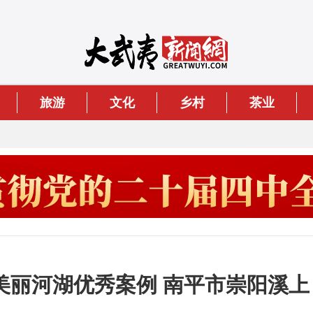
旅游
文化
乡村
茶业
美丽河湖优秀案例 南平市崇阳溪上