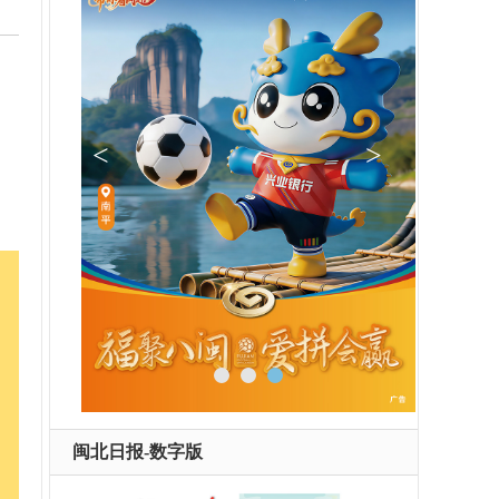
邵武
2
评
闽北日报-数字版