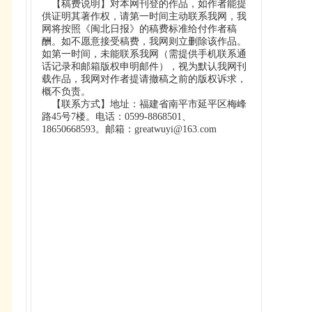
【稿费说明】对本网刊登的作品，如作者能提
供证明其著作权，请第一时间主动联系我网，我
网将按照《闽北日报》的稿费标准给付作者稿
酬。如不愿意接受稿费，我网则立删除该作品。
如第一时间，未能联系我网（需提供手机联系通
话记录和邮箱版权申明邮件），视为默认我网刊
载作品，我网对作者提请撤稿之前的版权诉求，
概不负责。
【联系方式】地址：福建省南平市延平区梅峰
路45号7楼。电话：0599-8868501、
18650668593。邮箱：greatwuyi@163.com