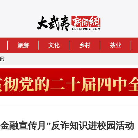
旅游
文化
乡村
茶业
讯
“金融宣传月”反诈知识进校园活动