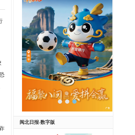
行
、
校
恐
，
过
闽北日报-数字版
诈