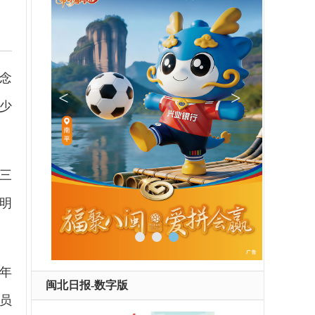
理念
少
三
明
年
闽北日报-数字版
员