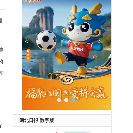
段
难
的
河
闽北日报-数字版
扩