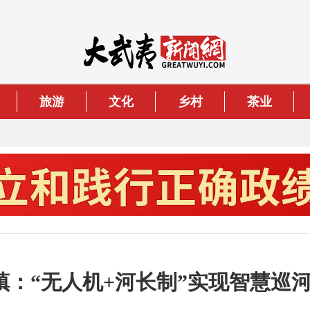
旅游
文化
乡村
茶业
：“无人机+河长制”实现智慧巡