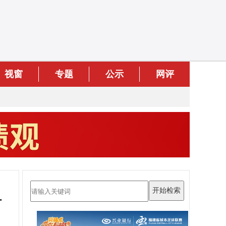
视窗
专题
公示
网评
河