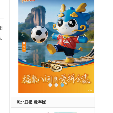
阳
现
闽北日报-数字版