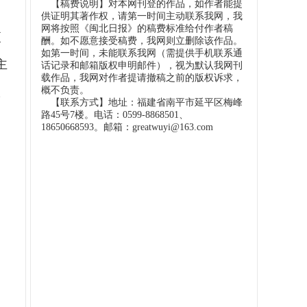
【稿费说明】对本网刊登的作品，如作者能提
供证明其著作权，请第一时间主动联系我网，我
网将按照《闽北日报》的稿费标准给付作者稿
夜
酬。如不愿意接受稿费，我网则立删除该作品。
如第一时间，未能联系我网（需提供手机联系通
主
话记录和邮箱版权申明邮件），视为默认我网刊
载作品，我网对作者提请撤稿之前的版权诉求，
联
概不负责。
【联系方式】地址：福建省南平市延平区梅峰
路45号7楼。电话：0599-8868501、
18650668593。邮箱：greatwuyi@163.com