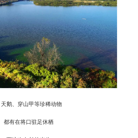
白天鹅、穿山甲等珍稀动物
都有在将口驻足休栖