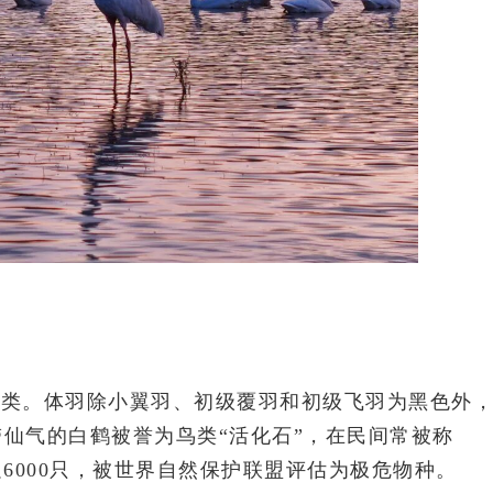
鸟类。体羽除小翼羽、初级覆羽和初级飞羽为黑色外
仙气的白鹤被誉为鸟类“活化石”，在民间常被称
足6000只，被世界自然保护联盟评估为极危物种。