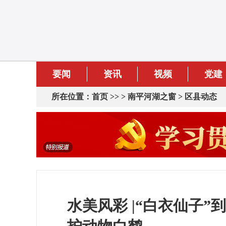
要闻
资讯
视频
党建
所在位置：
首页
>> >
南平河湖之窗
>
区县动态
水美风彩 |“白衣仙子