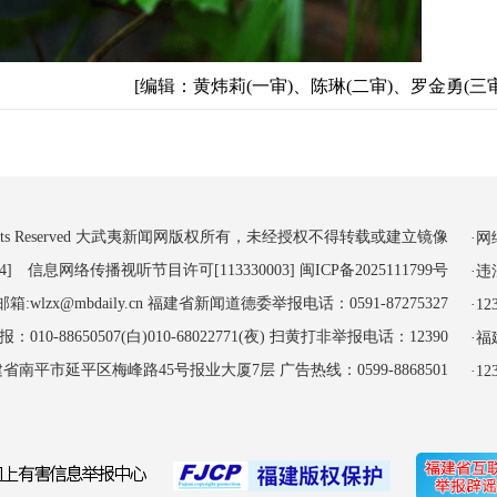
[编辑：黄炜莉(一审)、陈琳(二审)、罗金勇(三审
 All Rights Reserved 大武夷新闻网版权所有，未经授权不得转载或建立镜像
·
4] 信息网络传播视听节目许可[113330003]
闽ICP备2025111799号
·
:wlzx@mbdaily.cn 福建省新闻道德委举报电话：0591-87275327
·
-88650507(白)010-68022771(夜) 扫黄打非举报电话：12390
·
南平市延平区梅峰路45号报业大厦7层 广告热线：0599-8868501
·1