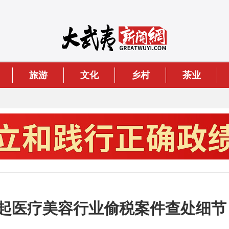
旅游
文化
乡村
茶业
的6起医疗美容行业偷税案件查处细节