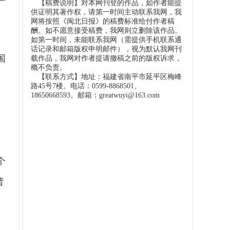
【稿费说明】对本网刊登的作品，如作者能提
供证明其著作权，请第一时间主动联系我网，我
网将按照《闽北日报》的稿费标准给付作者稿
酬。如不愿意接受稿费，我网则立删除该作品。
如第一时间，未能联系我网（需提供手机联系通
话记录和邮箱版权申明邮件），视为默认我网刊
国
载作品，我网对作者提请撤稿之前的版权诉求，
概不负责。
【联系方式】地址：福建省南平市延平区梅峰
路45号7楼。电话：0599-8868501、
18650668593。邮箱：greatwuyi@163.com
个
普