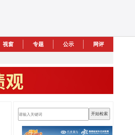
视窗
专题
公示
网评