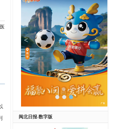
起医
以
闽北日报-数字版
列