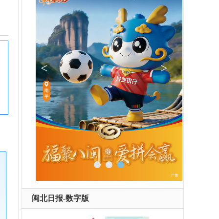
第
用
闽北日报-数字版