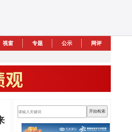
视窗
专题
公示
网评
来