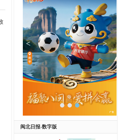
致
闽北日报-数字版