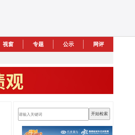
视窗
专题
公示
网评