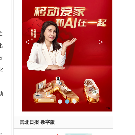
近
化
方
化
，
动
，
闽北日报-数字版