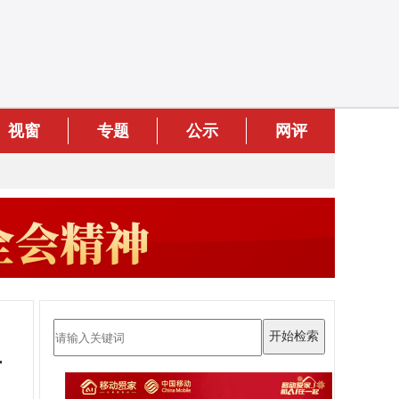
视窗
专题
公示
网评
争