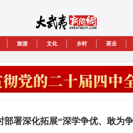
旅游
文化
乡村
茶业
时部署深化拓展“深学争优、敢为