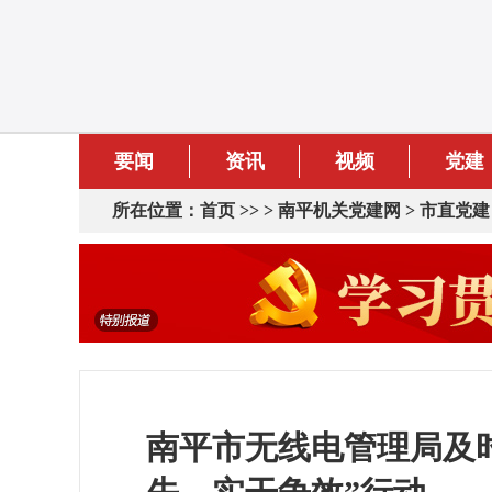
要闻
资讯
视频
党建
所在位置：
首页
>> >
南平机关党建网
>
市直党建
南平市无线电管理局及