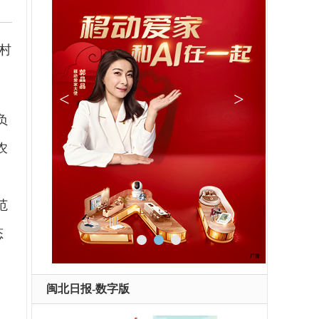
村
负
农
范
态
闽北日报-数字版