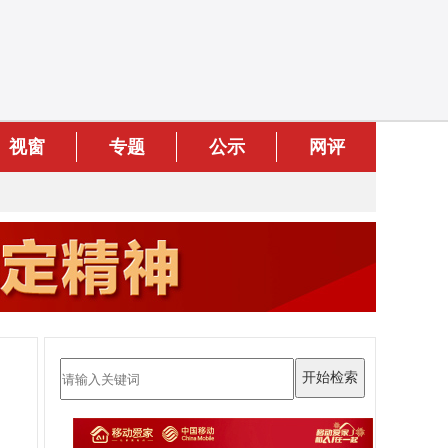
视窗
专题
公示
网评